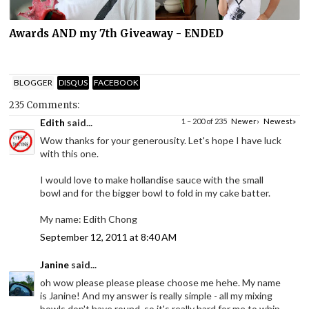
Awards AND my 7th Giveaway - ENDED
BLOGGER
DISQUS
FACEBOOK
235 Comments:
Edith
said...
1 – 200 of 235
Newer›
Newest»
Wow thanks for your generousity. Let's hope I have luck
with this one.
I would love to make hollandise sauce with the small
bowl and for the bigger bowl to fold in my cake batter.
My name: Edith Chong
September 12, 2011 at 8:40 AM
Janine
said...
oh wow please please please choose me hehe. My name
is Janine! And my answer is really simple - all my mixing
bowls don't have round, so it's really hard for me to whip