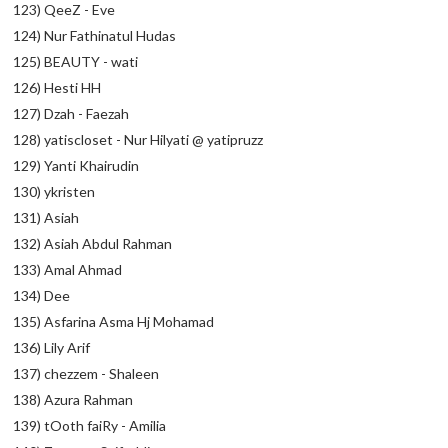
123) QeeZ - Eve
124) Nur Fathinatul Hudas
125) BEAUTY - wati
126) Hesti HH
127) Dzah - Faezah
128) yatiscloset - Nur Hilyati @ yatipruzz
129) Yanti Khairudin
130) ykristen
131) Asiah
132) Asiah Abdul Rahman
133) Amal Ahmad
134) Dee
135) Asfarina Asma Hj Mohamad
136) Lily Arif
137) chezzem - Shaleen
138) Azura Rahman
139) tOoth faiRy - Amilia