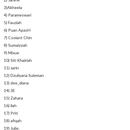
3)Akheela
4) Parameswari
5) Fauziah
6) Puan ApasH
7) Coolant Chin
8) Sumaiyyah
9) Mixue
10) Siti Khairiah
11) zarin
12) Dzuliyana Suleman
13) dee_diana
14) 3E
15) Zahara
16) ilah
17) Priti
18) afiqah
19) Julie.