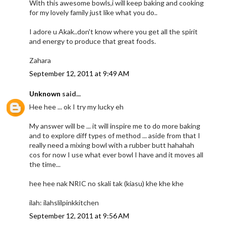
With this awesome bowls,i will keep baking and cooking
for my lovely family just like what you do..
I adore u Akak..don't know where you get all the spirit
and energy to produce that great foods.
Zahara
September 12, 2011 at 9:49 AM
Unknown
said...
Hee hee ... ok I try my lucky eh
My answer will be ... it will inspire me to do more baking
and to explore diff types of method ... aside from that I
really need a mixing bowl with a rubber butt hahahah
cos for now I use what ever bowl I have and it moves all
the time...
hee hee nak NRIC no skali tak (kiasu) khe khe khe
ilah: ilahslilpinkkitchen
September 12, 2011 at 9:56 AM