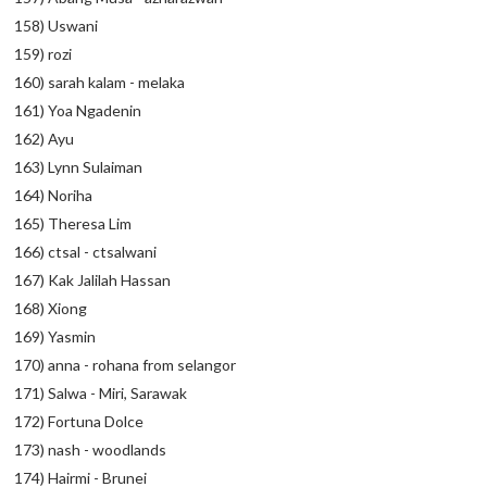
158) Uswani
159) rozi
160) sarah kalam - melaka
161) Yoa Ngadenin
162) Ayu
163) Lynn Sulaiman
164) Noriha
165) Theresa Lim
166) ctsal - ctsalwani
167) Kak Jalilah Hassan
168) Xiong
169) Yasmin
170) anna - rohana from selangor
171) Salwa - Miri, Sarawak
172) Fortuna Dolce
173) nash - woodlands
174) Hairmi - Brunei