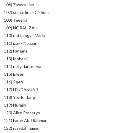
106) Zahara Han
107) somuffins - CikSom
108) Teesilia
109) NORALIZAH
110) dottology - Maria
111) izan - Norizan
112) Farhana
113) Mohaini
114) nelly riani meha
115) Eileen
116) Reen
117) LENDANUAR
118) Yee Er Tang
119) Nuraini
120) Alice Prasetyo
121) Farah Abd Rahman
122) rasydah hamid