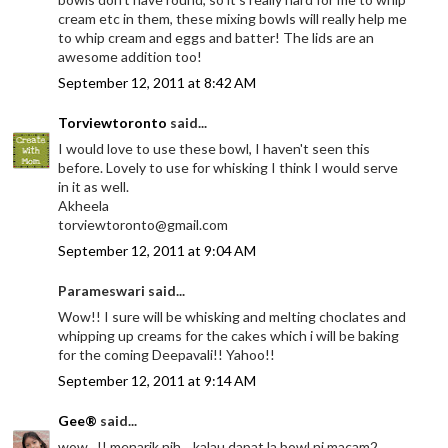
cream etc in them, these mixing bowls will really help me
to whip cream and eggs and batter! The lids are an
awesome addition too!
September 12, 2011 at 8:42 AM
Torviewtoronto
said...
I would love to use these bowl, I haven't seen this
before. Lovely to use for whisking I think I would serve
in it as well.
Akheela
torviewtoronto@gmail.com
September 12, 2011 at 9:04 AM
Parameswari said...
Wow!! I sure will be whisking and melting choclates and
whipping up creams for the cakes which i will be baking
for the coming Deepavali!! Yahoo!!
September 12, 2011 at 9:14 AM
Gee®
said...
wow...!! menarik nih... kalau dapat la bowl ni macam2