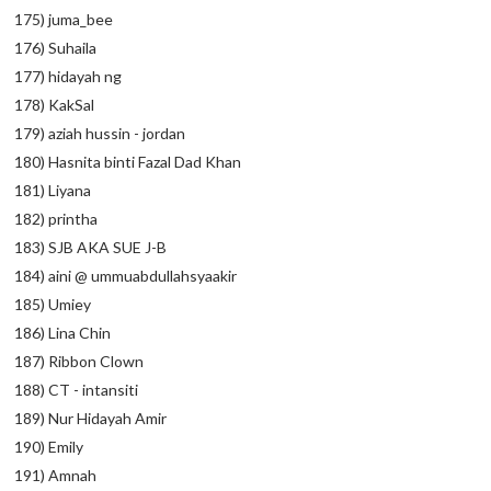
175) juma_bee
176) Suhaila
177) hidayah ng
178) KakSal
179) aziah hussin - jordan
180) Hasnita binti Fazal Dad Khan
181) Liyana
182) printha
183) SJB AKA SUE J-B
184) aini @ ummuabdullahsyaakir
185) Umiey
186) Lina Chin
187) Ribbon Clown
188) CT - intansiti
189) Nur Hidayah Amir
190) Emily
191) Amnah