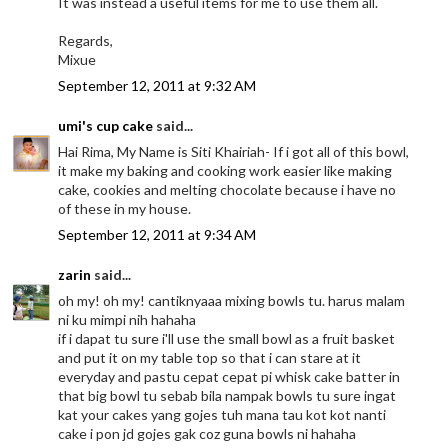
It was instead a useful items for me to use them all.
Regards,
Mixue
September 12, 2011 at 9:32 AM
umi's cup cake
said...
Hai Rima, My Name is Siti Khairiah- If i got all of this bowl,
it make my baking and cooking work easier like making
cake, cookies and melting chocolate because i have no
of these in my house.
September 12, 2011 at 9:34 AM
zarin
said...
oh my! oh my! cantiknyaaa mixing bowls tu. harus malam
ni ku mimpi nih hahaha
if i dapat tu sure i'll use the small bowl as a fruit basket
and put it on my table top so that i can stare at it
everyday and pastu cepat cepat pi whisk cake batter in
that big bowl tu sebab bila nampak bowls tu sure ingat
kat your cakes yang gojes tuh mana tau kot kot nanti
cake i pon jd gojes gak coz guna bowls ni hahaha