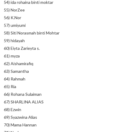
54) ida rohaina binti moktar
55) NorZee
56) K.Nor
57) umiyumi
58) Siti Norasmah binti Mohtar
59) hidayah
60) Eiyta Zarieyta s.
61) myza
62) Aishamirafiq
63) Samantha
64) Rahmah
65) Ria
66) Rohana Sulaiman
67) SHARLINA ALIAS
68) Ezwin
69) Syazwina Alias
70) Mama Hannan