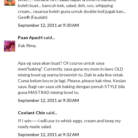
boleh buat... bancuh kek, salad, doh, sos, whipping
cream... rasanya boleh guna untuk double boil jugak kan...
Gee® (Fauziah)
September 12, 2011 at 9:30 AM
Puan ApasH
said...
Kak Rima,
Apa yg saya akan buat? Of course untuk saya
mem"baking". Currently, saya guna my mom in laws OLD
mixing bowl yg warna brownish tu. Dah le ada line retak.
Cuma belum bocor je lagi. Please..please kak rima. Kesian
saya. Bagi can saya utk baking dengan penuh STYLE bila
guna MASTRAD mixing bowl tu.
September 12, 2011 at 9:30 AM
Coolant Chin
said...
If I win~~~i will use to whisk eggs, cream and keep my
ready made salad.
September 12, 2011 at 9:32 AM