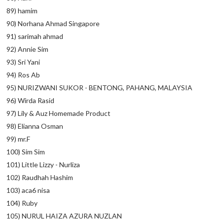
89) hamim
90) Norhana Ahmad Singapore
91) sarimah ahmad
92) Annie Sim
93) Sri Yani
94) Ros Ab
95) NURIZWANI SUKOR - BENTONG, PAHANG, MALAYSIA
96) Wirda Rasid
97) Lily & Auz Homemade Product
98) Elianna Osman
99) mr.F
100) Sim Sim
101) Little Lizzy - Nurliza
102) Raudhah Hashim
103) aca6 nisa
104) Ruby
105) NURUL HAIZA AZURA NUZLAN