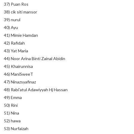
37) Puan Ros
38) cik siti mansor
39) nurul
40) Ayu
41) Mimie Hamdan
42) Rafidah
43) Yat Maria
44) Noor Arina Binti Zainal Abidin
45) Khairunnisa
46) ManiSweeT
47) Ninazsyafinaz
48) Rabi'atul Adawiyyah Hj Hassan
49) Emma
50) Rini
51) Nina
52) hawa
53) Nurfaizah