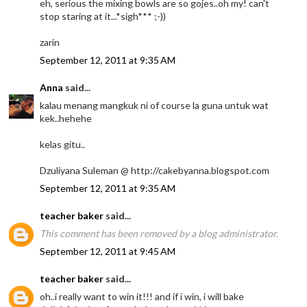
eh, serious the mixing bowls are so gojes..oh my! can't
stop staring at it...*sigh*** ;-))
zarin
September 12, 2011 at 9:35 AM
Anna
said...
kalau menang mangkuk ni of course la guna untuk wat
kek..hehehe
kelas gitu..
Dzuliyana Suleman @ http://cakebyanna.blogspot.com
September 12, 2011 at 9:35 AM
teacher baker
said...
This comment has been removed by a blog administrator.
September 12, 2011 at 9:45 AM
teacher baker
said...
oh..i really want to win it!!! and if i win, i will bake