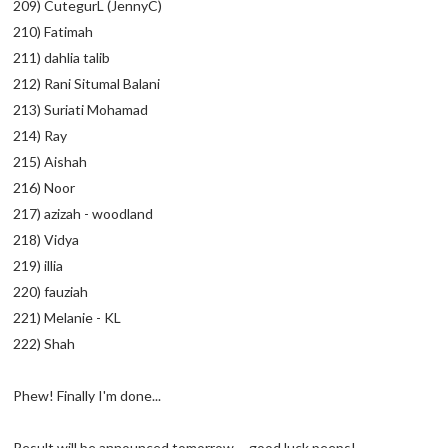
209) CutegurL (JennyC)
210) Fatimah
211) dahlia talib
212) Rani Situmal Balani
213) Suriati Mohamad
214) Ray
215) Aishah
216) Noor
217) azizah - woodland
218) Vidya
219) illia
220) fauziah
221) Melanie - KL
222) Shah
Phew! Finally I'm done...
Result will be announced tomorrow.... good luck peeps!