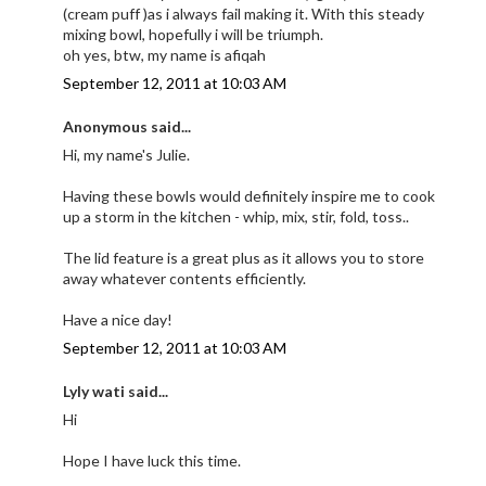
(cream puff )as i always fail making it. With this steady
mixing bowl, hopefully i will be triumph.
oh yes, btw, my name is afiqah
September 12, 2011 at 10:03 AM
Anonymous said...
Hi, my name's Julie.
Having these bowls would definitely inspire me to cook
up a storm in the kitchen - whip, mix, stir, fold, toss..
The lid feature is a great plus as it allows you to store
away whatever contents efficiently.
Have a nice day!
September 12, 2011 at 10:03 AM
Lyly wati said...
Hi
Hope I have luck this time.