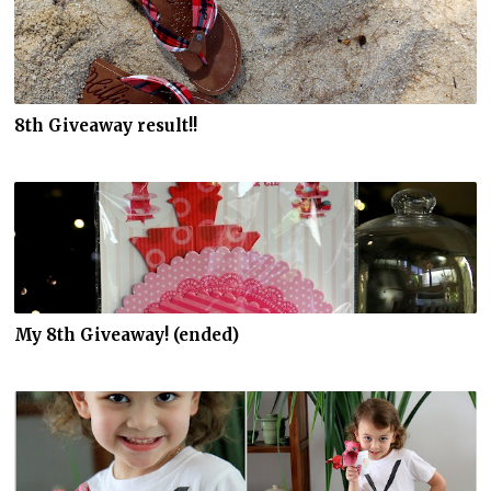
8th Giveaway result!!
My 8th Giveaway! (ended)