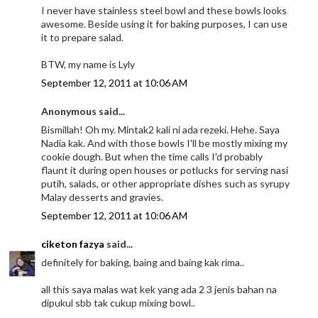
I never have stainless steel bowl and these bowls looks
awesome. Beside using it for baking purposes, I can use
it to prepare salad.
BTW, my name is Lyly
September 12, 2011 at 10:06 AM
Anonymous said...
Bismillah! Oh my. Mintak2 kali ni ada rezeki. Hehe. Saya
Nadia kak. And with those bowls I'll be mostly mixing my
cookie dough. But when the time calls I'd probably
flaunt it during open houses or potlucks for serving nasi
putih, salads, or other appropriate dishes such as syrupy
Malay desserts and gravies.
September 12, 2011 at 10:06 AM
ciketon fazya
said...
definitely for baking, baing and baing kak rima..
all this saya malas wat kek yang ada 2 3 jenis bahan na
dipukul sbb tak cukup mixing bowl..