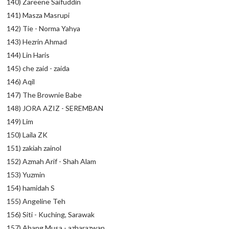
140) Zareene Saifuddin
141) Masza Masrupi
142) Tie - Norma Yahya
143) Hezrin Ahmad
144) Lin Haris
145) che zaid - zaida
146) Aqil
147) The Brownie Babe
148) JORA AZIZ - SEREMBAN
149) Lim
150) Laila ZK
151) zakiah zainol
152) Azmah Arif - Shah Alam
153) Yuzmin
154) hamidah S
155) Angeline Teh
156) Siti - Kuching, Sarawak
157) Abang Musa - azharazwan