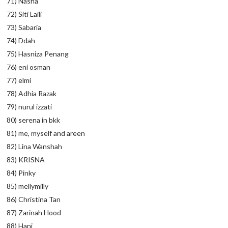
71) Nasha
72) Siti Laili
73) Sabaria
74) Ddah
75) Hasniza Penang
76) eni osman
77) elmi
78) Adhia Razak
79) nurul izzati
80) serena in bkk
81) me, myself and areen
82) Lina Wanshah
83) KRISNA
84) Pinky
85) mellymilly
86) Christina Tan
87) Zarinah Hood
88) Hani