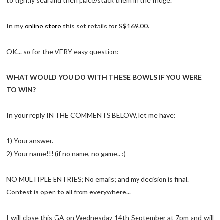
to tightly seal and then place/stack them in the fridge.
In my
online store
this set retails for S$169.00.
OK... so for the VERY easy question:
WHAT WOULD YOU DO WITH THESE BOWLS IF YOU WERE
TO WIN?
In your reply IN THE COMMENTS BELOW, let me have:
1) Your answer.
2) Your name!!! (if no name, no game.. :)
NO MULTIPLE ENTRIES; No emails; and my decision is final.
Contest is open to all from everywhere...
I will close this GA on Wednesday 14th September at 7pm and will