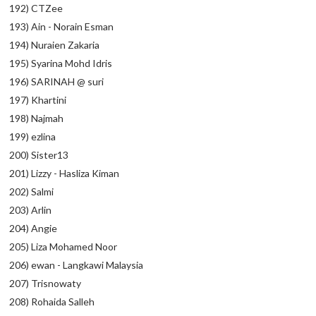
192) CTZee
193) Ain - Norain Esman
194) Nuraien Zakaria
195) Syarina Mohd Idris
196) SARINAH @ suri
197) Khartini
198) Najmah
199) ezlina
200) Sister13
201) Lizzy - Hasliza Kiman
202) Salmi
203) Arlin
204) Angie
205) Liza Mohamed Noor
206) ewan - Langkawi Malaysia
207) Trisnowaty
208) Rohaida Salleh